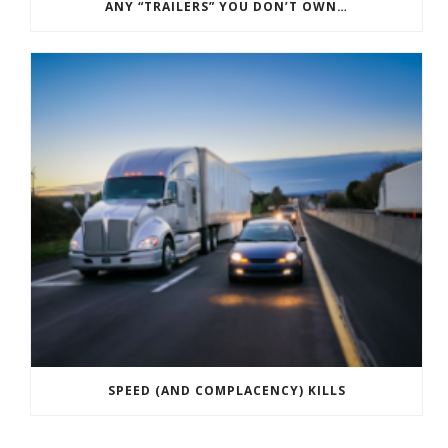
ANY “TRAILERS” YOU DON’T OWN…
SPEED (AND COMPLACENCY) KILLS