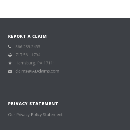
REPORT A CLAIM
866.239.2455
717.561.1794
Harrisburg, PA 17111
claims@IADclaims.com
PRIVACY STATEMENT
Our Privacy Policy Statement