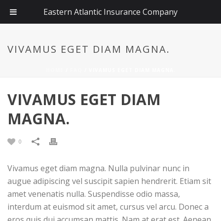
Eastern Atlantic Insurance Company
VIVAMUS EGET DIAM MAGNA.
HOME
/
FAQ
/ VIVAMUS EGET DIAM MAGNA.
VIVAMUS EGET DIAM
MAGNA.
0
Vivamus eget diam magna. Nulla pulvinar nunc in
augue adipiscing vel suscipit sapien hendrerit. Etiam sit
amet venenatis nulla. Suspendisse odio massa,
interdum at euismod sit amet, cursus vel arcu. Donec a
eros quis dui accumsan mattis. Nam at erat est. Aenean