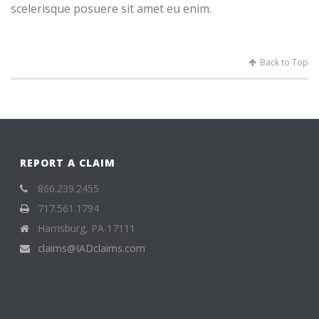
scelerisque posuere sit amet eu enim.
Back to Top
REPORT A CLAIM
866.239.2455
717.561.1794
Harrisburg, PA 17111
claims@IADclaims.com