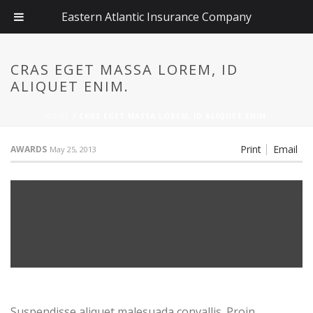
Eastern Atlantic Insurance Company
CRAS EGET MASSA LOREM, ID
ALIQUET ENIM.
HOME
/
CRAS EGET MASSA LOREM, ID ALIQUET ENIM.
Print
Email
AWARDS
May 25, 2013
Suspendisse aliquet malesuada convallis. Proin